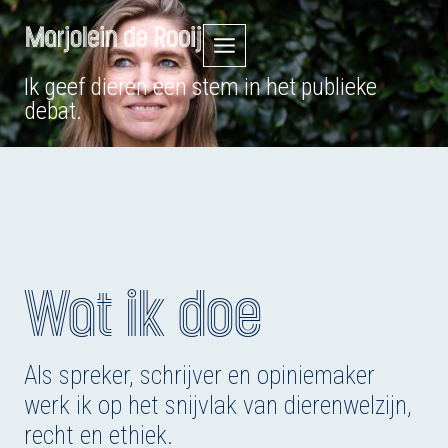
Doorgaan
naar
Ik geef dieren een stem in het publieke
inhoud
debat.
Wat ik doe
Als spreker, schrijver en opiniemaker
werk ik op het snijvlak van dierenwelzijn,
recht en ethiek.