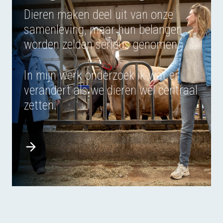
Dieren maken deel uit van onze
samenleving, maar hun belangen
worden zelden serieus genomen.
In mijn werk onderzoek ik wat er
verandert als we dieren wél centraal
zetten.