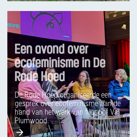
Een avond over
ecofeminisme in De
Rode Hoed
De Rode Hoed organiseerde een
gesprek over ecofeminisme aan de
hand van het werk van filosoof Val
Plumwood.