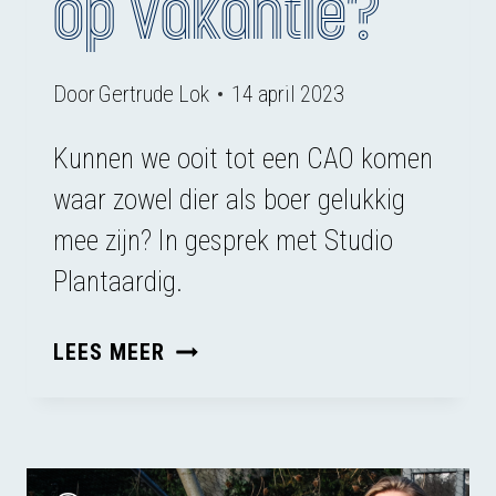
op vakantie?
Door
Gertrude Lok
14 april 2023
Kunnen we ooit tot een CAO komen
waar zowel dier als boer gelukkig
mee zijn? In gesprek met Studio
Plantaardig.
HEEFT
LEES MEER
EEN
VARKEN
RECHT
OP