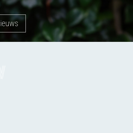
nieuws
w