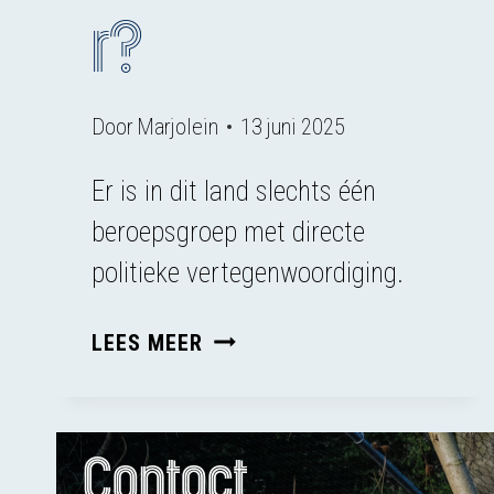
r?
Door
Marjolein
13 juni 2025
Er is in dit land slechts één
beroepsgroep met directe
politieke vertegenwoordiging.
WAANT
LEES MEER
DE
BOER
ZICH
Contact
ONAANTASTBAAR?