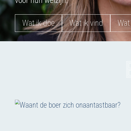
voor hun welzijn.
Wat ik doe
Wat ik vind
Wat 