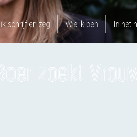
ik schrijf en zeg
Wie ik ben
In het 
Boer zoekt Vrou