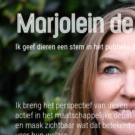
Doorgaan
naar
inhoud
Ik geef dieren een stem in het publieke 
Ik breng het perspectief van dieren
actief in het maatschappelijke debat
en maak zichtbaar wat dat betekent