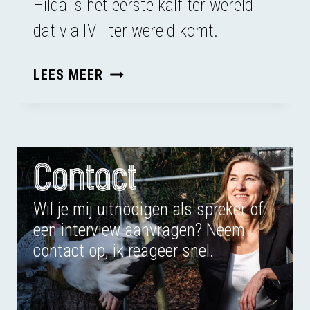
Hilda is het eerste kalf ter wereld
dat via IVF ter wereld komt.
INNOVATIE
LEES MEER
OF
EXPLOITATIE?
Contact
Wil je mij uitnodigen als spreker of
een interview aanvragen? Neem
contact op, ik reageer snel.