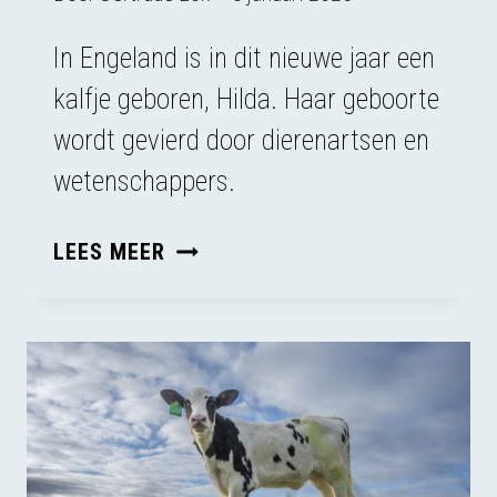
In Engeland is in dit nieuwe jaar een
kalfje geboren, Hilda. Haar geboorte
wordt gevierd door dierenartsen en
wetenschappers.
HOE
LEES MEER
ETHISCH
IS
IVF
BIJ
DIEREN?