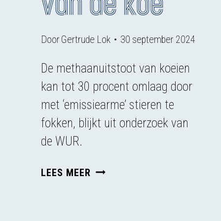
van de koe
Door
Gertrude Lok
30 september 2024
De methaanuitstoot van koeien
kan tot 30 procent omlaag door
met ‘emissiearme’ stieren te
fokken, blijkt uit onderzoek van
de WUR.
EMISSIEARM
LEES MEER
ZIJN
IS
NIET