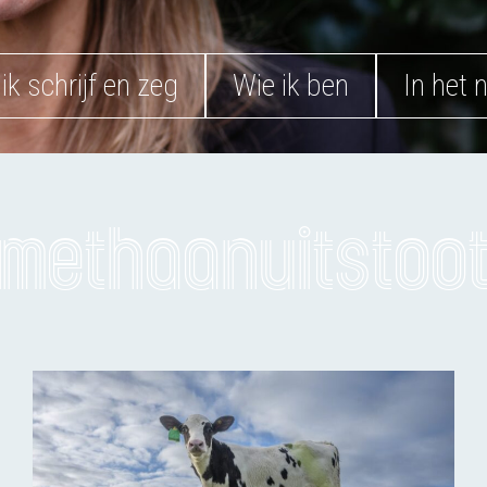
ik schrijf en zeg
Wie ik ben
In het 
methaanuitstoo