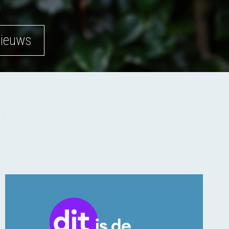
nieuws
t