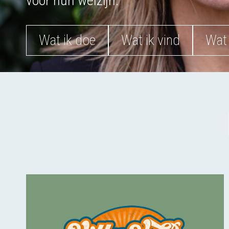
voor hun welzijn.
Wat ik doe
Wat ik vind
Wat 