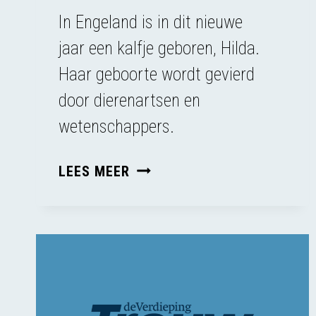
In Engeland is in dit nieuwe
jaar een kalfje geboren, Hilda.
Haar geboorte wordt gevierd
door dierenartsen en
wetenschappers.
HOE
LEES MEER
ETHISCH
IS
IVF
BIJ
DIEREN?