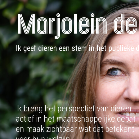
Doorgaan
naar
inhoud
Ik geef dieren een stem in het publieke 
Ik breng het perspectief van dieren
actief in het maatschappelijke debat
en maak zichtbaar wat dat betekent