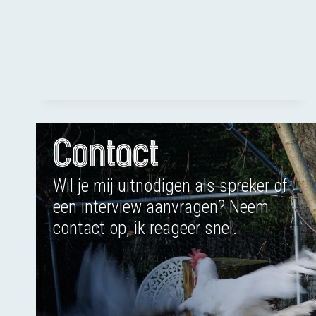
IN
HET
BELANG
VAN
DE
KOE
Contact
Wil je mij uitnodigen als spreker of
een interview aanvragen? Neem
contact op, ik reageer snel.