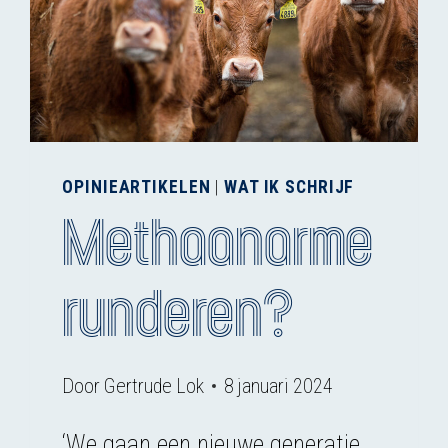
OPINIEARTIKELEN
|
WAT IK SCHRIJF
Methaanarme
runderen?
Door
Gertrude Lok
8 januari 2024
‘We gaan een nieuwe generatie