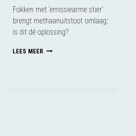
Fokken met ‘emissiearme stier’
brengt methaanuitstoot omlaag:
is dit dé oplossing?
HET
LEES MEER
EI
VAN
COLUMBUS?