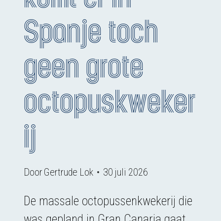
Spanje toch
geen grote
octopuskweker
ij
Door
Gertrude Lok
30 juli 2026
De massale octopussenkwekerij die
was gepland in Gran Canaria gaat