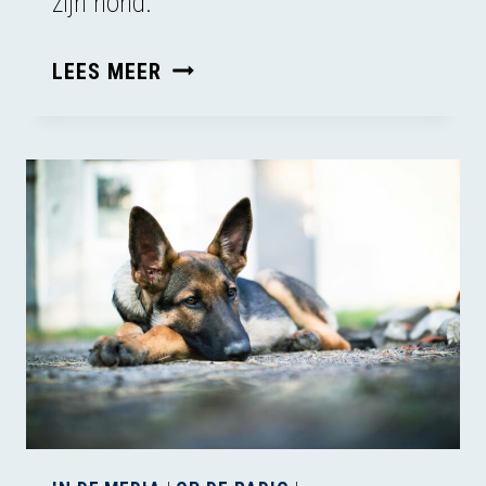
zijn hond.
TOEGANG
LEES MEER
TOT
DIERENZORG
IS
NIET
GELIJK
VERDEELD