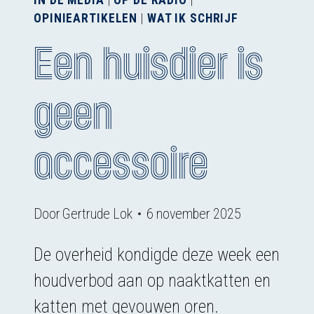
IN DE MEDIA
|
OP DE RADIO
|
OPINIEARTIKELEN
|
WAT IK SCHRIJF
Een huisdier is
geen
accessoire
Door
Gertrude Lok
6 november 2025
De overheid kondigde deze week een
houdverbod aan op naaktkatten en
katten met gevouwen oren.