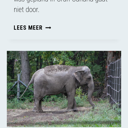
niet door.
NA
LEES MEER
JAREN
PROCEDEREN
KOMT
ER
IN
SPANJE
TOCH
GEEN
GROTE
OCTOPUSKWEKERIJ