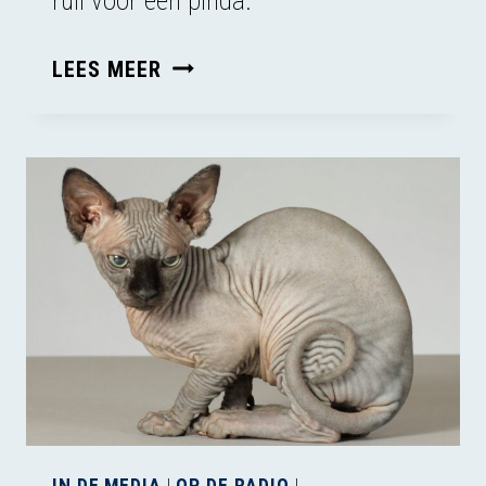
ruil voor een pinda.
KRAAIEN
LEES MEER
DIE
PEUKEN
OPRUIMEN:
SLIM
OF
SCHANDALIG?