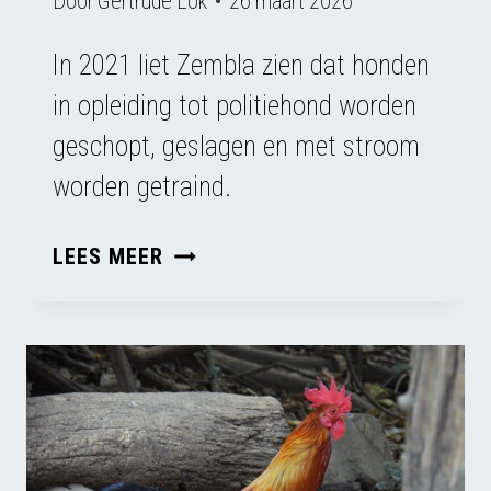
Door
Gertrude Lok
26 maart 2026
In 2021 liet Zembla zien dat honden
in opleiding tot politiehond worden
geschopt, geslagen en met stroom
worden getraind.
WAAROM
LEES MEER
ZET
DE
POLITIE
MISHANDELDE
HONDEN
AAN
HET