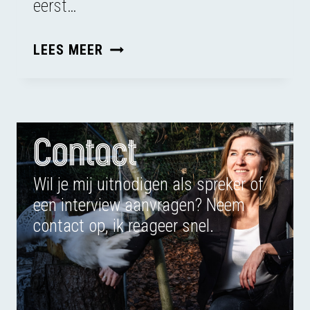
eerst…
DE
LEES MEER
APENVERSCHRIKKER
Contact
Wil je mij uitnodigen als spreker of
een interview aanvragen? Neem
contact op, ik reageer snel.