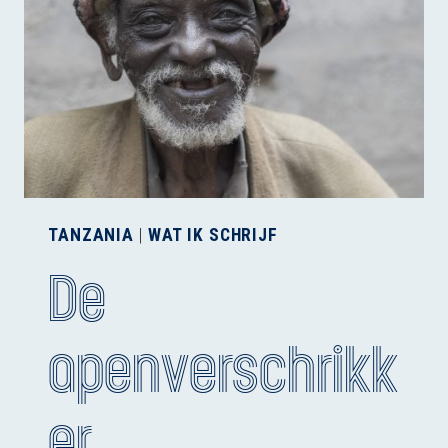
TANZANIA
|
WAT IK SCHRIJF
De
apenverschrikk
er