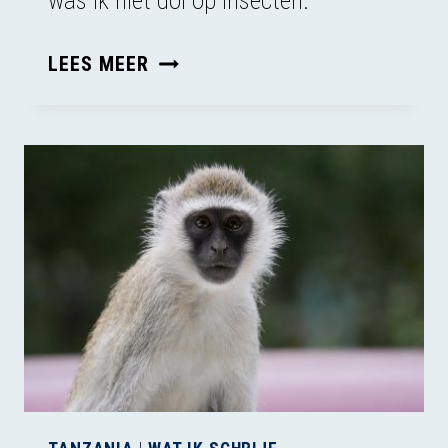
was ik niet dol op insecten.
OOG
LEES MEER
IN
OOG
MET
EEN
SLANG