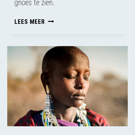
gnoes te zien.
EEN
LEES MEER
GNOE
IS
NET
EEN
KOE