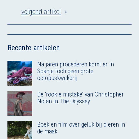
m
k
e
e
e
t
volgend artikel
»
a
e
b
s
a
s
i
d
o
k
d
A
l
I
o
y
s
p
n
k
p
Recente artikelen
Na jaren procederen komt er in
Spanje toch geen grote
octopuskwekerij
De ‘rookie mistake’ van Christopher
Nolan in The Odyssey
Boek en film over geluk bij dieren in
de maak