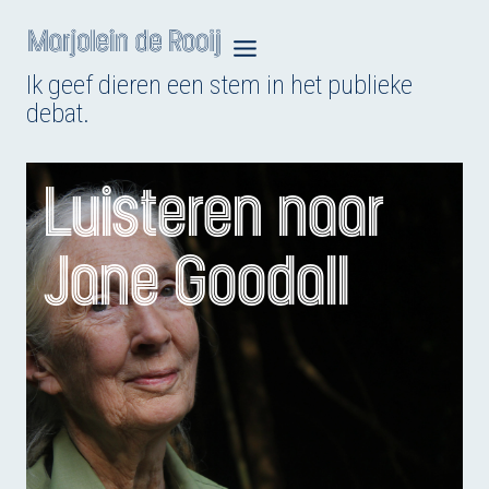
Doorgaan
naar
Ik geef dieren een stem in het publieke
inhoud
debat.
Luisteren naar
Jane Goodall