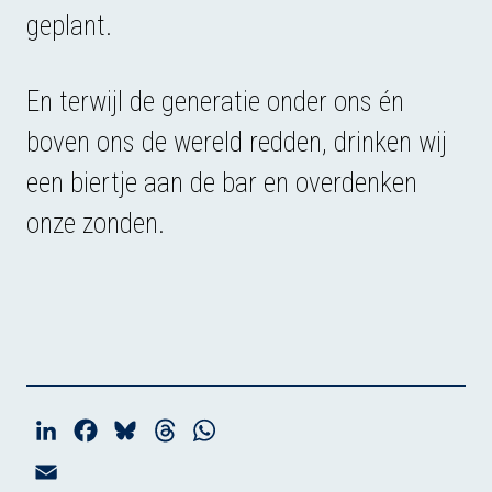
geplant.
En terwijl de generatie onder ons én
boven ons de wereld redden, drinken wij
een biertje aan de bar en overdenken
onze zonden.
L
F
B
T
W
i
a
l
h
h
E
n
c
u
r
a