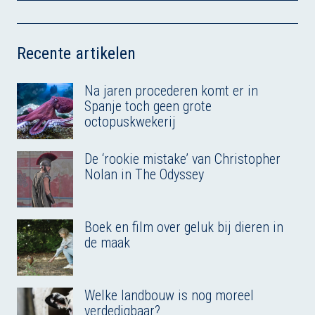
d
o
k
d
A
l
I
o
y
s
p
n
k
p
Recente artikelen
Na jaren procederen komt er in
Spanje toch geen grote
octopuskwekerij
De ‘rookie mistake’ van Christopher
Nolan in The Odyssey
Boek en film over geluk bij dieren in
de maak
Welke landbouw is nog moreel
verdedigbaar?