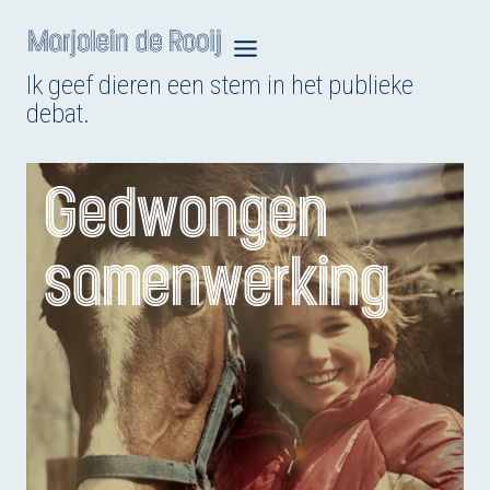
Doorgaan
naar
Ik geef dieren een stem in het publieke
inhoud
debat.
Gedwongen
samenwerking