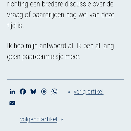
richting een bredere discussie over de
vraag of paardrijden nog wel van deze
tijd is.
Ik heb mijn antwoord al. Ik ben al lang
geen paardenmeisje meer.
«
vorig artikel
L
F
B
T
W
i
a
l
h
h
E
n
c
u
r
a
m
k
e
e
e
t
volgend artikel
»
a
e
b
s
a
s
i