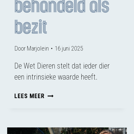
behandeld als
bezit
Door
Marjolein
16 juni 2025
De Wet Dieren stelt dat ieder dier
een intrinsieke waarde⁠ heeft.
ERKEND
LEES MEER
ALS
LEVEND
WEZEN,
BEHANDELD