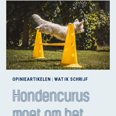
OP
CURSUS
MOETEN
OPINIEARTIKELEN
|
WAT IK SCHRIJF
Hondencurus
moet om het