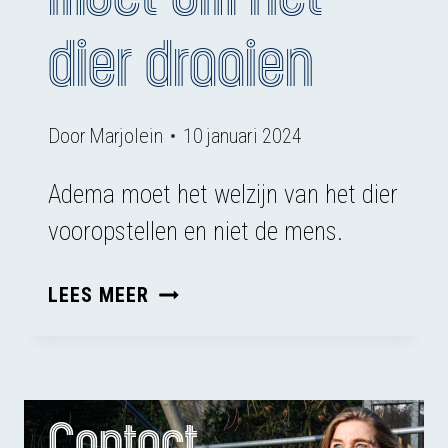
dier draaien
Door
Marjolein
10 januari 2024
Adema moet het welzijn van het dier
vooropstellen en niet de mens.
HONDENCURUS
LEES MEER
MOET
OM
HET
DIER
Contact
DRAAIEN