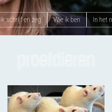
ik schrijf en zeg
Wie ik ben
In het 
proefdieren