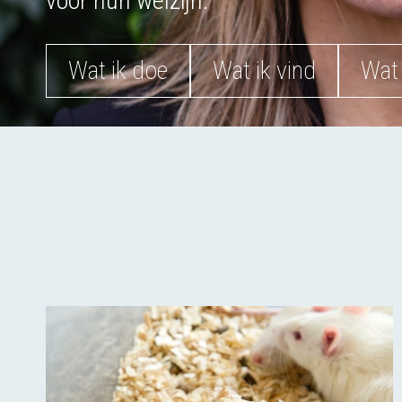
voor hun welzijn.
Wat ik doe
Wat ik vind
Wat 