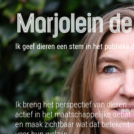
Doorgaan
naar
inhoud
Ik geef dieren een stem in het publieke 
Ik breng het perspectief van dieren
actief in het maatschappelijke debat
en maak zichtbaar wat dat betekent