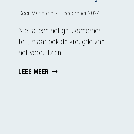
Door
Marjolein
1 december 2024
Niet alleen het geluksmoment
telt, maar ook de vreugde van
het vooruitzien
VOORPRET
LEES MEER
ALS
SLEUTEL
TOT
DIERENWELZIJN