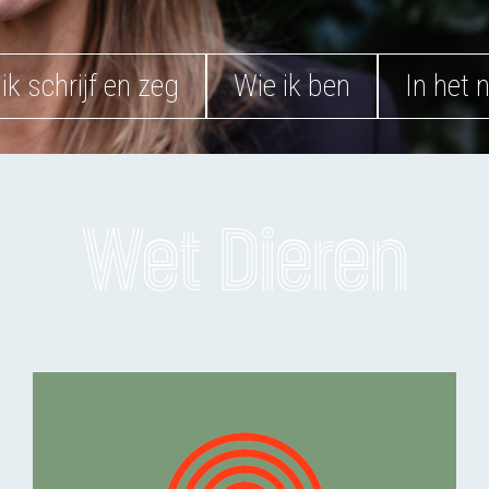
ik schrijf en zeg
Wie ik ben
In het 
Wet Dieren