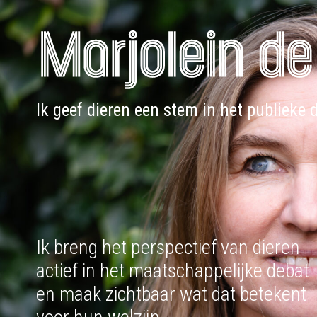
Doorgaan
naar
inhoud
Ik geef dieren een stem in het publieke 
Ik breng het perspectief van dieren
actief in het maatschappelijke debat
en maak zichtbaar wat dat betekent