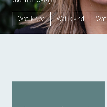
voor hun welzijn.
Wat ik doe
Wat ik vind
Wat 