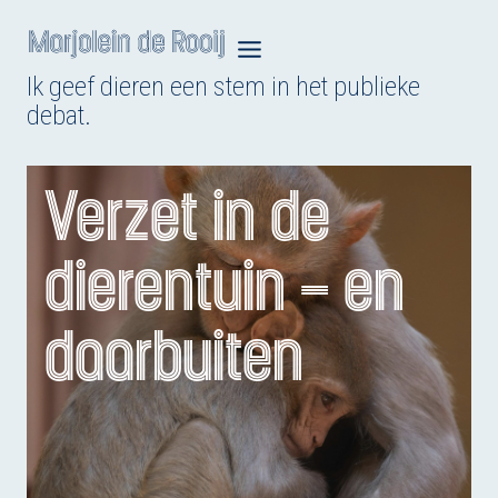
Doorgaan
naar
Ik geef dieren een stem in het publieke
inhoud
debat.
Verzet in de
dierentuin – en
daarbuiten