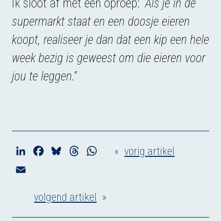
Ik sloot af met een oproep:
“Als je in de
supermarkt staat en een doosje eieren
koopt, realiseer je dan dat een kip een hele
week bezig is geweest om die eieren voor
jou te leggen.”
«
vorig artikel
L
F
B
T
W
i
a
l
h
h
E
n
c
u
r
a
m
k
e
e
e
t
volgend artikel
»
a
e
b
s
a
s
i
d
o
k
d
A