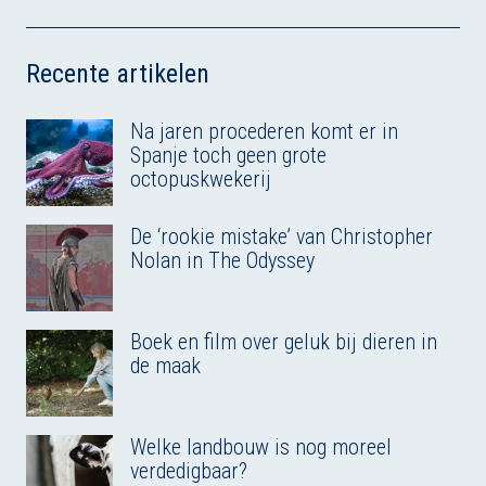
l
I
o
y
s
p
n
k
p
Recente artikelen
Na jaren procederen komt er in
Spanje toch geen grote
octopuskwekerij
De ‘rookie mistake’ van Christopher
Nolan in The Odyssey
Boek en film over geluk bij dieren in
de maak
Welke landbouw is nog moreel
verdedigbaar?