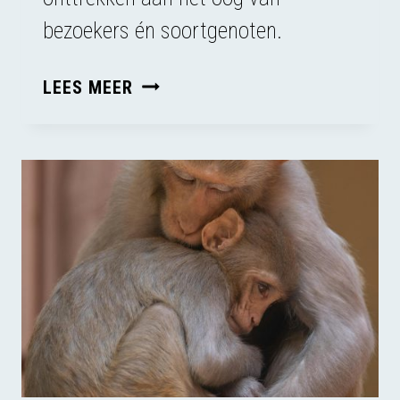
bezoekers én soortgenoten.
BIJ
LEES MEER
EDITIENL
OVER
PRIVACY
VOOR
DIEREN