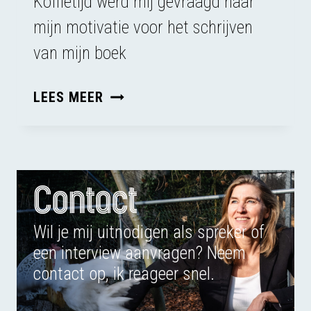
Koffietijd werd mij gevraagd naar
mijn motivatie voor het schrijven
van mijn boek
INTERVIEW
LEES MEER
BIJ
KOFFIETIJD
Contact
Wil je mij uitnodigen als spreker of
een interview aanvragen? Neem
contact op, ik reageer snel.