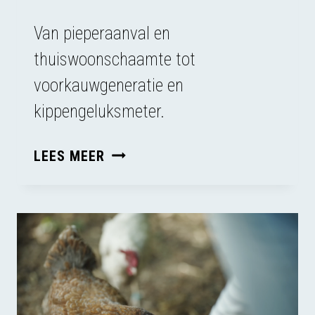
Van pieperaanval en
thuiswoonschaamte tot
voorkauwgeneratie en
kippengeluksmeter.
KIPPENGELUKSMETER
LEES MEER
IN
NRC’S
JAARTAAL