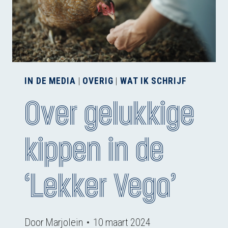
IN DE MEDIA
|
OVERIG
|
WAT IK SCHRIJF
Over gelukkige
kippen in de
‘Lekker Vega’
Door
Marjolein
10 maart 2024