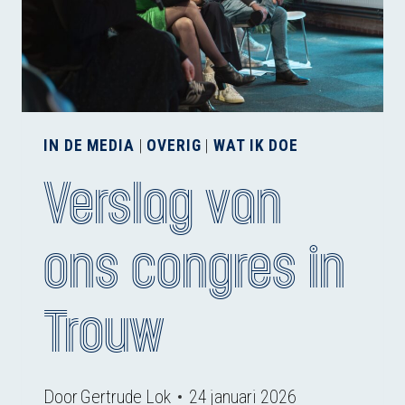
IN DE MEDIA
|
OVERIG
|
WAT IK DOE
Verslag van
ons congres in
Trouw
Door
Gertrude Lok
24 januari 2026