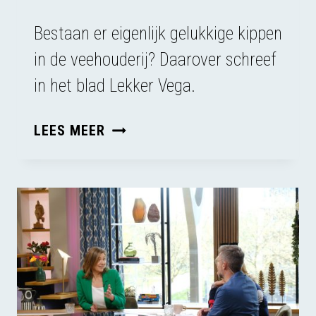
Bestaan er eigenlijk gelukkige kippen
in de veehouderij? Daarover schreef
in het blad Lekker Vega.
OVER
LEES MEER
GELUKKIGE
KIPPEN
IN
DE
‘LEKKER
VEGA’