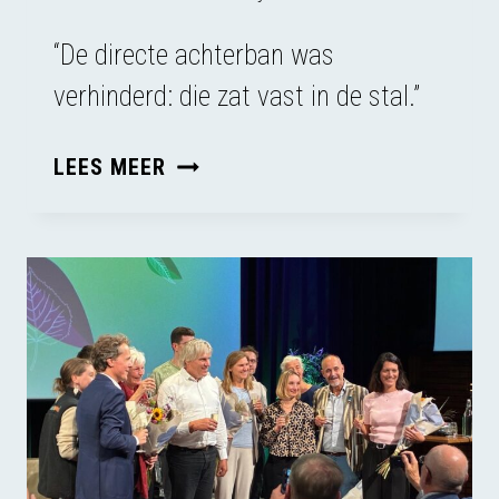
“De directe achterban was
verhinderd: die zat vast in de stal.”
VERSLAG
LEES MEER
VAN
ONS
CONGRES
IN
TROUW