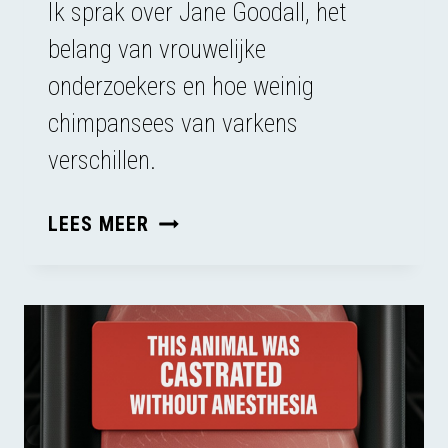
Ik sprak over Jane Goodall, het
belang van vrouwelijke
onderzoekers en hoe weinig
chimpansees van varkens
verschillen.
JANE
LEES MEER
GOODALL
INTRODUCEERDE
DE
VROUWELIJKE
BLIK
IN
DE