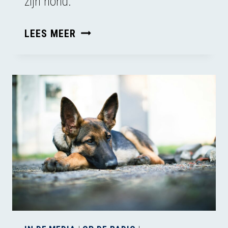
zijn hond.
TOEGANG
LEES MEER
TOT
DIERENZORG
IS
NIET
GELIJK
VERDEELD