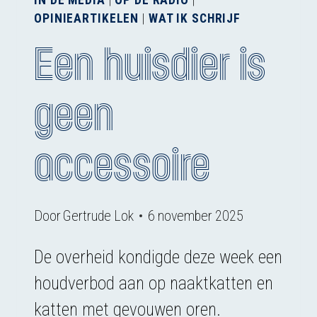
IN DE MEDIA
|
OP DE RADIO
|
OPINIEARTIKELEN
|
WAT IK SCHRIJF
Een huisdier is
geen
accessoire
Door
Gertrude Lok
6 november 2025
De overheid kondigde deze week een
houdverbod aan op naaktkatten en
katten met gevouwen oren.