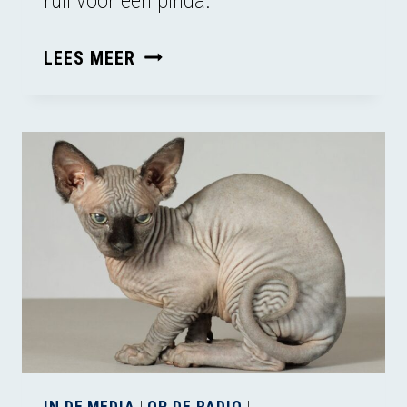
ruil voor een pinda.
KRAAIEN
LEES MEER
DIE
PEUKEN
OPRUIMEN:
SLIM
OF
SCHANDALIG?