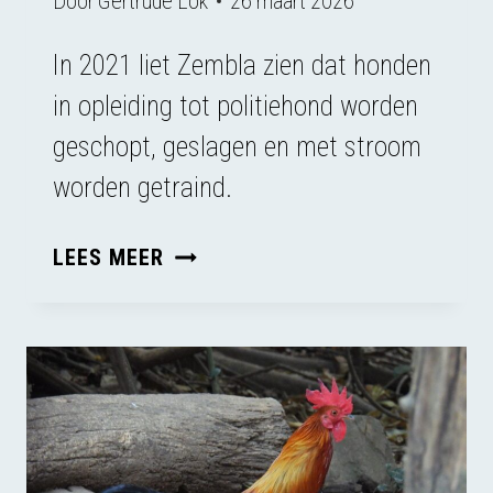
Door
Gertrude Lok
26 maart 2026
In 2021 liet Zembla zien dat honden
in opleiding tot politiehond worden
geschopt, geslagen en met stroom
worden getraind.
WAAROM
LEES MEER
ZET
DE
POLITIE
MISHANDELDE
HONDEN
AAN
HET