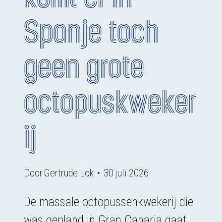
Spanje toch
geen grote
octopuskweker
ij
Door
Gertrude Lok
30 juli 2026
De massale octopussenkwekerij die
was gepland in Gran Canaria gaat