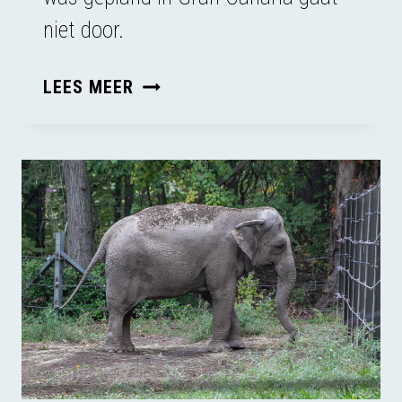
niet door.
NA
LEES MEER
JAREN
PROCEDEREN
KOMT
ER
IN
SPANJE
TOCH
GEEN
GROTE
OCTOPUSKWEKERIJ