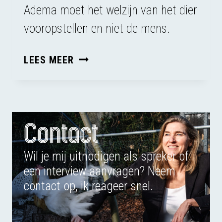
Adema moet het welzijn van het dier
vooropstellen en niet de mens.
HONDENCURUS
LEES MEER
MOET
OM
HET
DIER
Contact
DRAAIEN
Wil je mij uitnodigen als spreker of
een interview aanvragen? Neem
contact op, ik reageer snel.