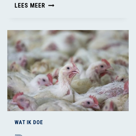
WIERSMA’S
LEES MEER
PLANNEN
LEIDEN
NIET
TOT
EEN
DIERWAARDIGE
VEEHOUDERIJ
WAT IK DOE