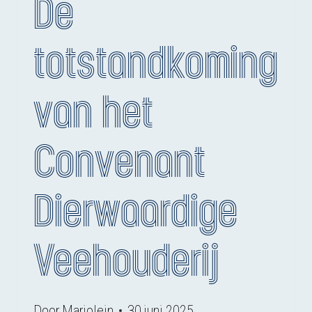
De
totstandkoming
van het
Convenant
Dierwaardige
Veehouderij
Door
Marjolein
30 juni 2025