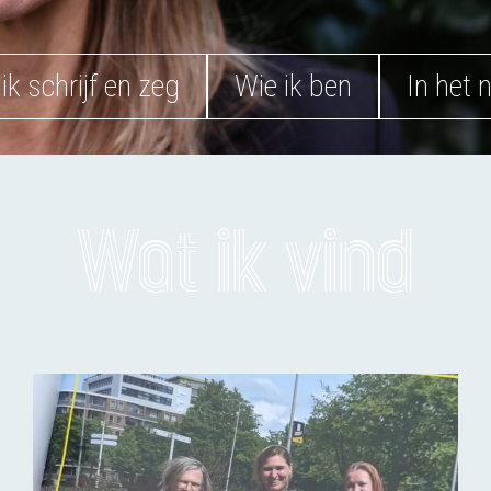
ik schrijf en zeg
Wie ik ben
In het 
Wat ik vind