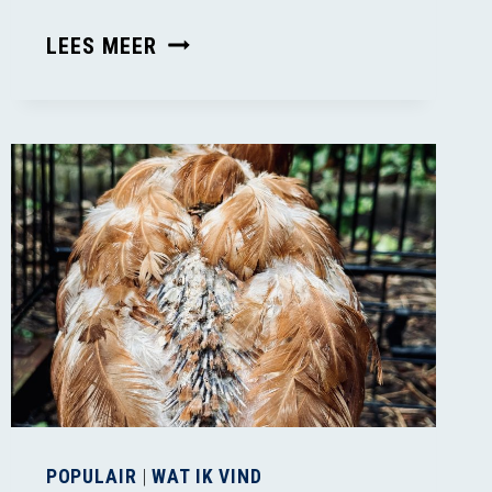
WIERSMA’S
LEES MEER
PLANNEN
LEIDEN
NIET
TOT
EEN
DIERWAARDIGE
VEEHOUDERIJ
POPULAIR
|
WAT IK VIND