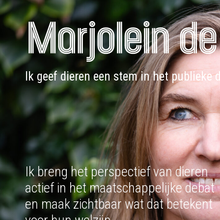
Doorgaan
naar
inhoud
Ik geef dieren een stem in het publieke 
Ik breng het perspectief van dieren
actief in het maatschappelijke debat
en maak zichtbaar wat dat betekent