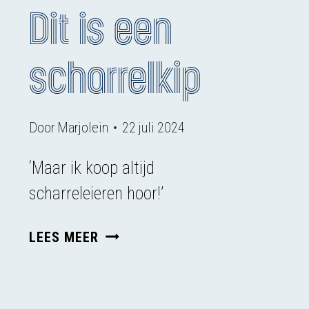
Dit is een
scharrelkip
Door
Marjolein
22 juli 2024
‘Maar ik koop altijd
scharreleieren hoor!’
DIT
LEES MEER
IS
EEN
SCHARRELKIP