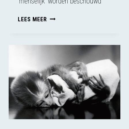
‘menselijk’ worden beschouwd
DIEREN
LEES MEER
GEVEN
ELKAAR
NAMEN,
EN
DAN?