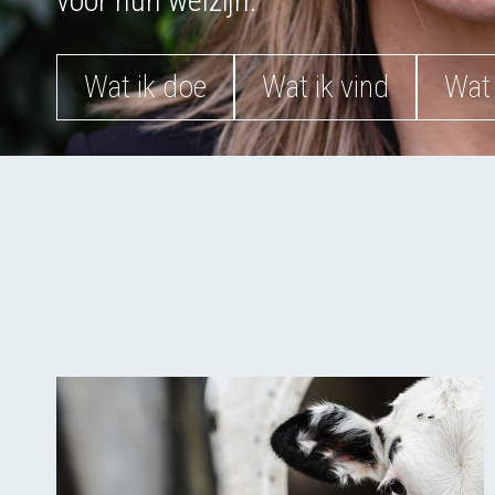
voor hun welzijn.
Wat ik doe
Wat ik vind
Wat 