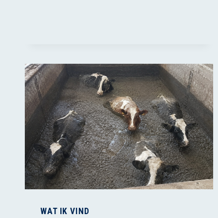
LANDBOUW
IS
NOG
MOREEL
VERDEDIGBAAR?
WAT IK VIND