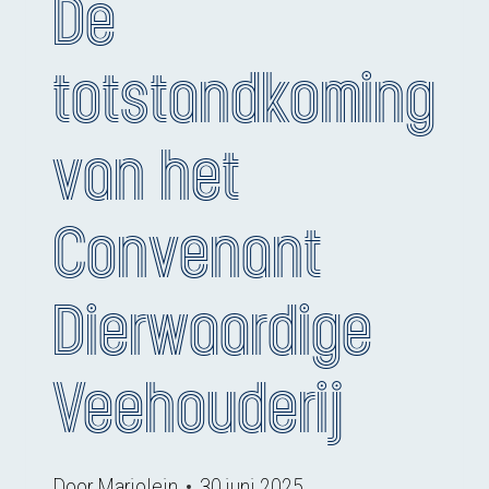
De
totstandkoming
van het
Convenant
Dierwaardige
Veehouderij
Door
Marjolein
30 juni 2025