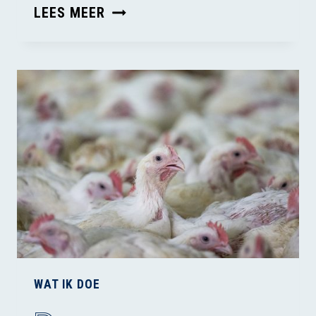
WIERSMA’S
LEES MEER
PLANNEN
LEIDEN
NIET
TOT
EEN
DIERWAARDIGE
VEEHOUDERIJ
WAT IK DOE