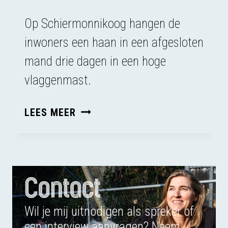
Op Schiermonnikoog hangen de
inwoners een haan in een afgesloten
mand drie dagen in een hoge
vlaggenmast.
SCHIERMONNIKOOG,
LEES MEER
BEDENK
IETS
ANDERS!
Contact
Wil je mij uitnodigen als spreker of
een interview aanvragen? Neem