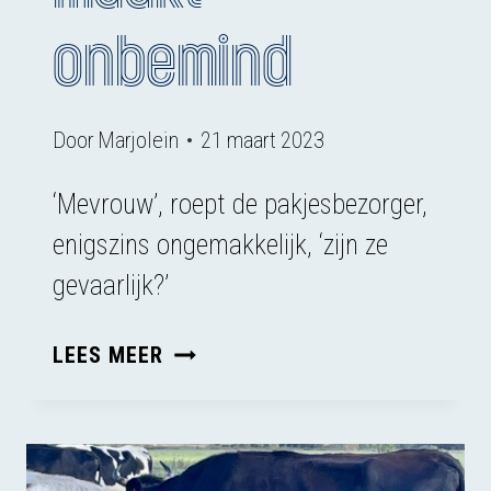
onbemind
Door
Marjolein
21 maart 2023
‘Mevrouw’, roept de pakjesbezorger,
enigszins ongemakkelijk, ‘zijn ze
gevaarlijk?’
ONBEKEND
LEES MEER
MAAKT
ONBEMIND