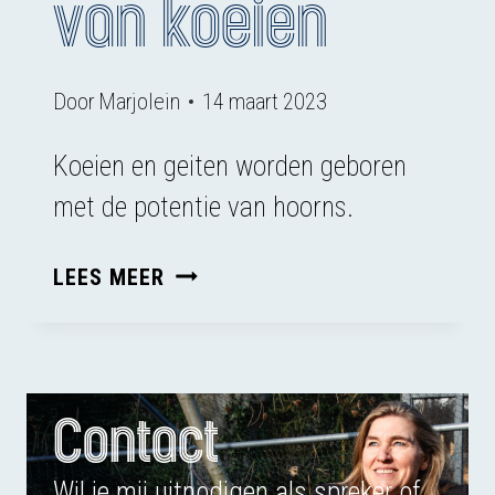
van koeien
Door
Marjolein
14 maart 2023
Koeien en geiten worden geboren
met de potentie van hoorns.
STOP
LEES MEER
MET
HET
ONTHOORNEN
VAN
Contact
KOEIEN
Wil je mij uitnodigen als spreker of