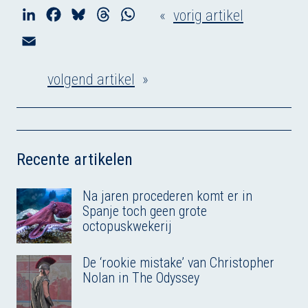
«
vorig artikel
L
F
B
T
W
i
a
l
h
h
E
n
c
u
r
a
m
k
e
e
e
t
volgend artikel
»
a
e
b
s
a
s
i
d
o
k
d
A
l
I
o
y
s
p
n
k
p
Recente artikelen
Na jaren procederen komt er in
Spanje toch geen grote
octopuskwekerij
De ‘rookie mistake’ van Christopher
Nolan in The Odyssey