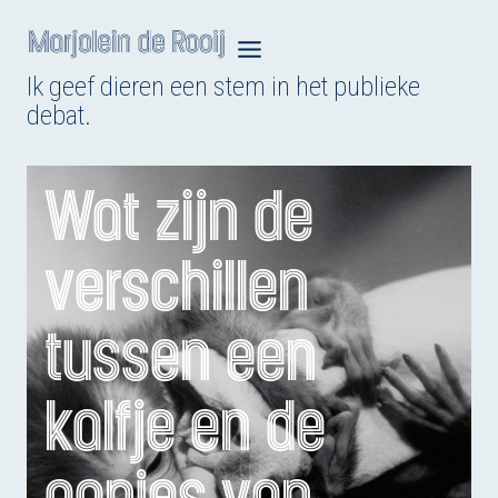
Doorgaan
naar
Ik geef dieren een stem in het publieke
inhoud
debat.
Wat zijn de
verschillen
tussen een
kalfje en de