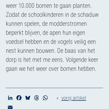
weer 10.000 bomen te gaan planten.
Zodat de schoolkinderen in de schaduw
kunnen spelen, de modderstromen
beperkt blijven, de apen hun eigen
voedsel hebben en de vogels veilig een
nest kunnen bouwen. De baas van het
dorp is het met me eens. Volgende keer
gaan we het weer over bomen hebben.
«
vorig artikel
L
F
B
T
W
i
a
l
h
h
E