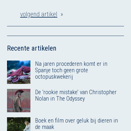
n
c
u
r
a
m
k
e
e
e
t
volgend artikel
»
a
e
b
s
a
s
i
d
o
k
d
A
l
I
o
y
s
p
n
k
p
Recente artikelen
Na jaren procederen komt er in
Spanje toch geen grote
octopuskwekerij
De ‘rookie mistake’ van Christopher
Nolan in The Odyssey
Boek en film over geluk bij dieren in
de maak