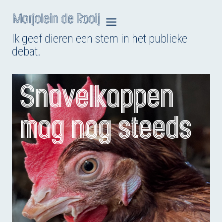
Doorgaan
naar
Ik geef dieren een stem in het publieke
inhoud
debat.
Snavelkappen
mag nog steeds