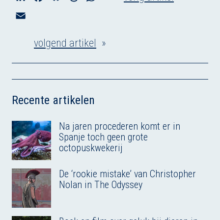
i
a
l
h
h
E
n
c
u
r
a
m
k
e
e
e
t
volgend artikel
»
a
e
b
s
a
s
i
d
o
k
d
A
l
I
o
y
s
p
n
k
p
Recente artikelen
Na jaren procederen komt er in
Spanje toch geen grote
octopuskwekerij
De ‘rookie mistake’ van Christopher
Nolan in The Odyssey