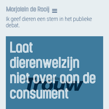
Doorgaan
naar
Ik geef dieren een stem in het publieke
inhoud
debat.
Laat
dierenwelzijn
niet over aan de
consument