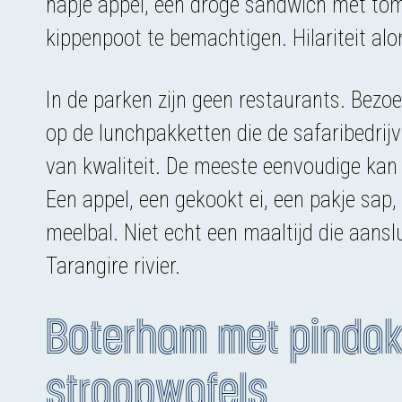
hapje appel, een droge sandwich met to
kippenpoot te bemachtigen. Hilariteit alo
In de parken zijn geen restaurants. Bez
op de lunchpakketten die de safaribedrij
van kwaliteit. De meeste eenvoudige kan
Een appel, een gekookt ei, een pakje sap
meelbal. Niet echt een maaltijd die aanslu
Tarangire rivier.
Boterham met pinda
stroopwafels