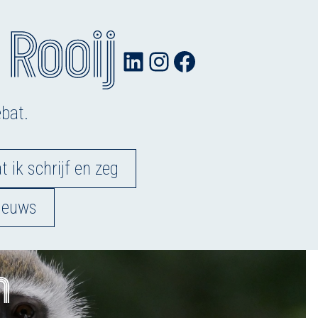
LinkedIn
Instagram
Facebook
ebat.
 ik schrijf en zeg
nieuws
n