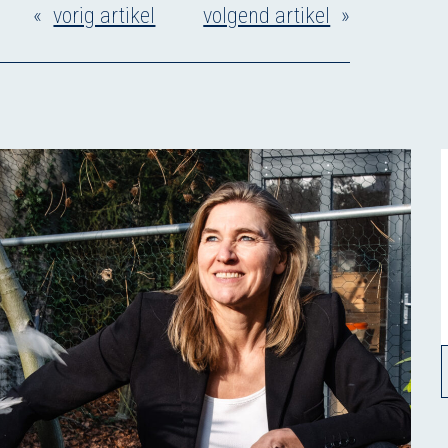
«
vorig artikel
volgend artikel
»